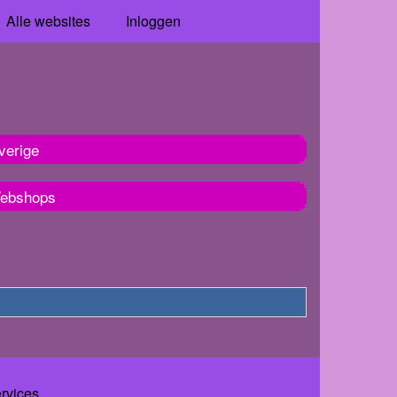
Alle websites
Inloggen
verige
ebshops
ervices