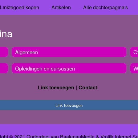
Linktegoed kopen
Artikelen
Alle dochterpagina's
ina
Algemeen
O
Opleidingen en cursussen
W
Link toevoegen
Contact
Link toevoegen
ight © 2021 Onderdeel van
BaakmanMedia
&
Vrolijk Internet S